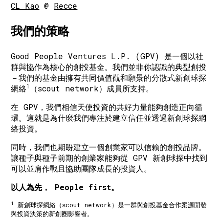
CL Kao
@
Recce
我們的策略
Good People Ventures L.P. (GPV) 是一個以社
群與協作為核心的創投基金。我們並非你認識的典型創投
－我們的基金由擁有共同價值觀和願景的分散式新創球探
1
網絡
（scout network）成員所支持。
在 GPV，我們相信天使投資的共好力量能夠創造正向循
環。這就是為什麼我們專注於建立信任並透過新創球探網
絡投資。
同時，我們也期盼建立一個創業家可以信賴的創投品牌。
讓種子與種子前期的創業家能夠從 GPV 新創球探中找到
可以並肩作戰且協助團隊成長的投資人。
以人為先， People first。
1
新創球探網絡（scout network）是一群與創投基金合作案源開發
與投資決策的新創圈影響者。