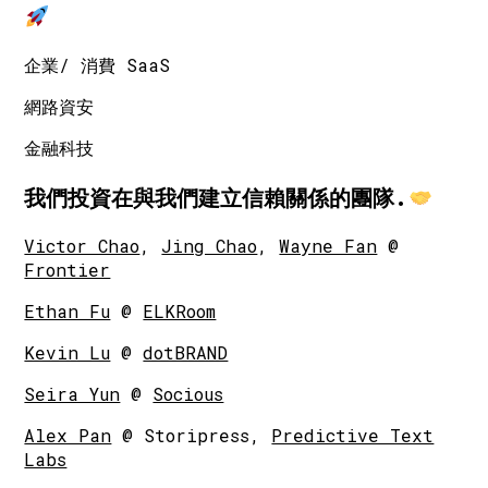
企業/ 消費 SaaS
網路資安
金融科技
我們投資在與我們建立信賴關係的團隊.
Victor Chao
,
Jing Chao
,
Wayne Fan
@
Frontier
Ethan Fu
@
ELKRoom
Kevin Lu
@
dotBRAND
Seira Yun
@
Socious
Alex Pan
@ Storipress,
Predictive Text
Labs