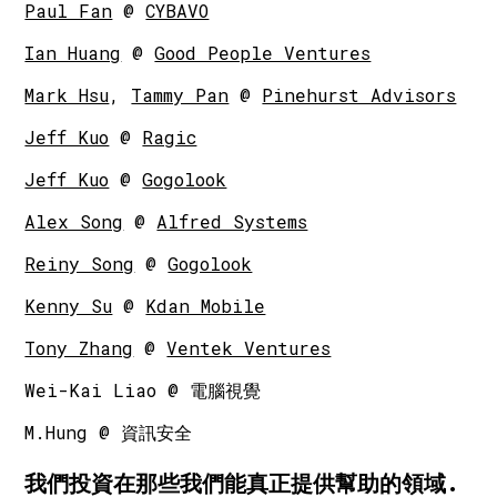
Paul Fan
@
CYBAVO
Ian Huang
@
Good People Ventures
Mark Hsu
,
Tammy Pan
@
Pinehurst Advisors
Jeff Kuo
@
Ragic
Jeff Kuo
@
Gogolook
Alex Song
@
Alfred Systems
Reiny Song
@
Gogolook
Kenny Su
@
Kdan Mobile
Tony Zhang
@
Ventek Ventures
Wei-Kai Liao @ 電腦視覺
M.Hung @ 資訊安全
我們投資在那些我們能真正提供幫助的領域.